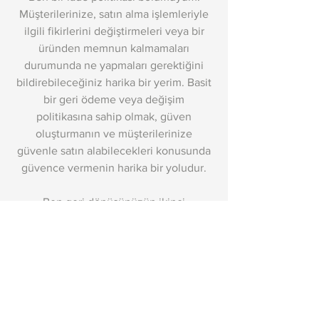
Müşterilerinize, satın alma işlemleriyle
ilgili fikirlerini değiştirmeleri veya bir
üründen memnun kalmamaları
durumunda ne yapmaları gerektiğini
bildirebileceğiniz harika bir yerim. Basit
bir geri ödeme veya değişim
politikasına sahip olmak, güven
oluşturmanın ve müşterilerinize
güvenle satın alabilecekleri konusunda
güvence vermenin harika bir yoludur.
Ben geri dönüşünüzün ikinci
paragrafıyım & değişim politikası. Kendi
metninizi eklemek ve beni düzenlemek
için burayı tıklayın. Bu kolay. Politikanız
hakkında ayrıntılı bilgi eklemek ve yazı
tipinde değişiklik yapmak için “Metni
Düzenle”ye tıklamanız veya bana çift