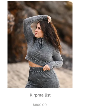
Kırpma üst
Fiyat
₺800,00